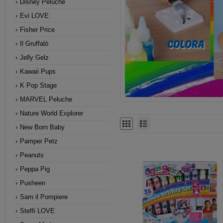
Disney Peluche
Evi LOVE
Fisher Price
Il Gruffalò
Jelly Gelz
Kawaii Pups
K Pop Stage
MARVEL Peluche
Nature World Explorer
New Born Baby
Pamper Petz
Peanuts
Peppa Pig
Pusheen
Sam il Pompiere
Steffi LOVE