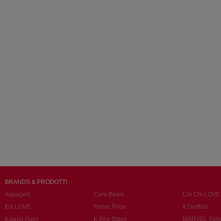
BRANDS & PRODOTTI
Aquagelz
Care Bears
Chi Chi LOVE
Evi LOVE
Fisher Price
Il Gruffalò
Kawaii Pups
K Pop Stage
MARVEL Pelu