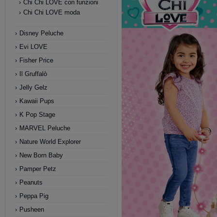
Chi Chi LOVE con funzioni
Chi Chi LOVE moda
Disney Peluche
Evi LOVE
Fisher Price
Il Gruffalò
Jelly Gelz
Kawaii Pups
K Pop Stage
MARVEL Peluche
Nature World Explorer
New Born Baby
Pamper Petz
Peanuts
Peppa Pig
Pusheen