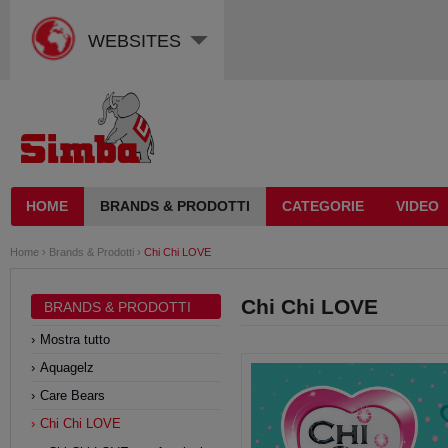
WEBSITES
HOME
BRANDS & PRODOTTI
CATEGORIE
VIDEO
Home
›
Brands & Prodotti
›
Chi Chi LOVE
Chi Chi LOVE
BRANDS & PRODOTTI
Mostra tutto
Aquagelz
Care Bears
Chi Chi LOVE