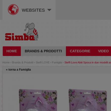
WEBSITES
HOME
BRANDS & PRODOTTI
CATEGORIE
VIDEO
Home
›
Brands & Prodotti
›
Steffi LOVE
›
Famiglia
›
Steffi Love Abiti Sposa in due modelli as
«
torna a Famiglia