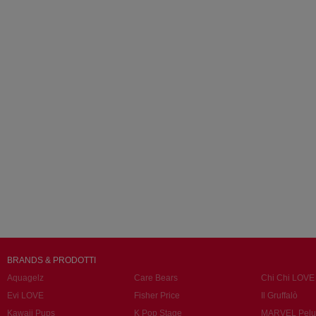
BRANDS & PRODOTTI
Aquagelz
Care Bears
Chi Chi LOVE
Evi LOVE
Fisher Price
Il Gruffalò
Kawaii Pups
K Pop Stage
MARVEL Pelu