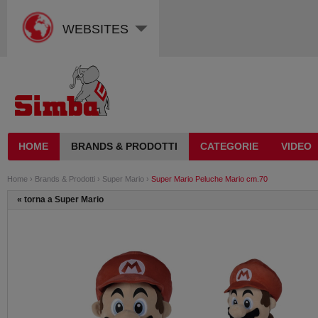
WEBSITES
HOME
BRANDS & PRODOTTI
CATEGORIE
VIDEO
Home
›
Brands & Prodotti
›
Super Mario
›
Super Mario Peluche Mario cm.70
«
torna a Super Mario