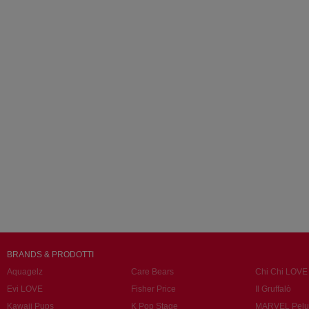
BRANDS & PRODOTTI
Aquagelz
Care Bears
Chi Chi LOVE
Evi LOVE
Fisher Price
Il Gruffalò
Kawaii Pups
K Pop Stage
MARVEL Pelu