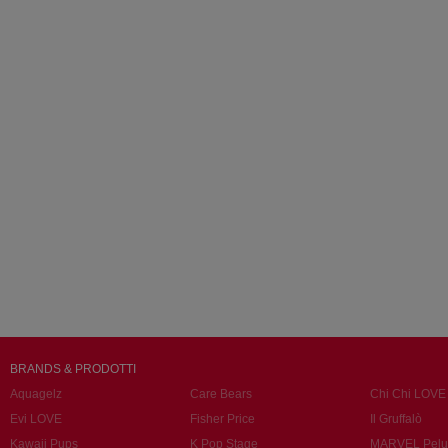
BRANDS & PRODOTTI
Aquagelz
Care Bears
Chi Chi LOVE
Evi LOVE
Fisher Price
Il Gruffalò
Kawaii Pups
K Pop Stage
MARVEL Pelu