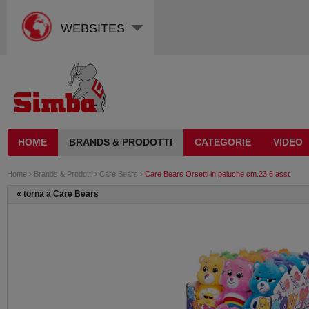
WEBSITES
HOME
BRANDS & PRODOTTI
CATEGORIE
VIDEO
Home
›
Brands & Prodotti
›
Care Bears
›
Care Bears Orsetti in peluche cm.23 6 asst
«
torna a Care Bears