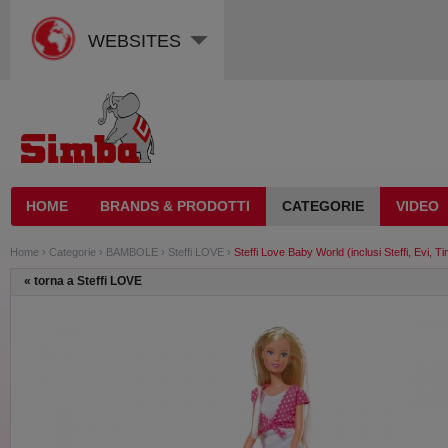
WEBSITES
HOME
BRANDS & PRODOTTI
CATEGORIE
VIDEO
Home
›
Categorie
›
BAMBOLE
›
Steffi LOVE
›
Steffi Love Baby World (inclusi Steffi, Evi, 
«
torna a Steffi LOVE