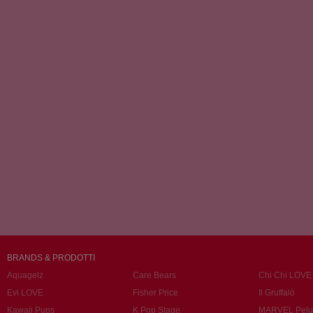
BRANDS & PRODOTTI
Aquagelz
Care Bears
Chi Chi LOVE
Evi LOVE
Fisher Price
Il Gruffalò
Kawaii Pups
K Pop Stage
MARVEL Pelu