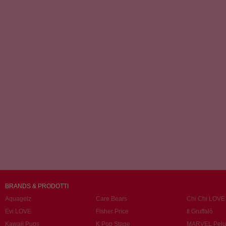
BRANDS & PRODOTTI
Aquagelz
Care Bears
Chi Chi LOVE
Evi LOVE
Fisher Price
Il Gruffalò
Kawaii Pups
K Pop Stage
MARVEL Pelu