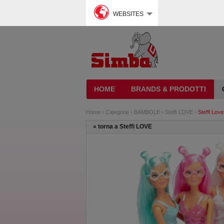
WEBSITES
HOME
BRANDS & PRODOTTI
Home
›
Categorie
›
BAMBOLE
›
Steffi LOVE
›
Steffi Lov
«
torna a Steffi LOVE