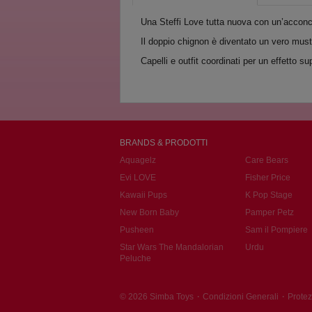
Una Steffi Love tutta nuova con un’acconci
Il doppio chignon è diventato un vero mus
Capelli e outfit coordinati per un effetto su
BRANDS & PRODOTTI
Aquagelz
Care Bears
Evi LOVE
Fisher Price
Kawaii Pups
K Pop Stage
New Born Baby
Pamper Petz
Pusheen
Sam il Pompiere
Star Wars The Mandalorian
Urdu
Peluche
·
·
© 2026 Simba Toys
Condizioni Generali
Protez