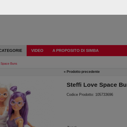
CATEGORIE
VIDEO
A PROPOSITO DI SIMBA
e Space Buns
«
Prodotto precedente
Steffi Love Space B
Codice Prodotto: 105733696