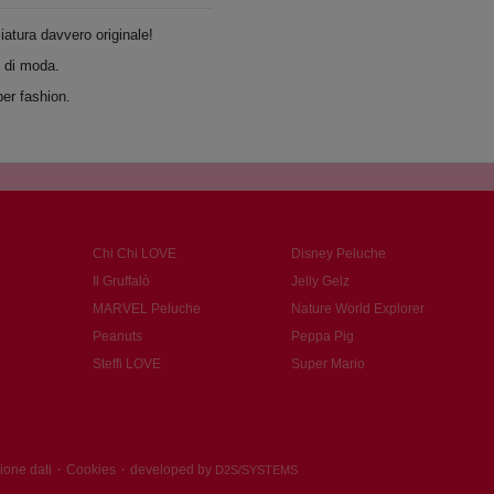
atura davvero originale!
t di moda.
per fashion.
Chi Chi LOVE
Disney Peluche
Il Gruffalò
Jelly Gelz
MARVEL Peluche
Nature World Explorer
Peanuts
Peppa Pig
Steffi LOVE
Super Mario
·
·
ione dati
Cookies
developed by
D2S/SYSTEMS