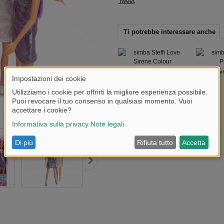
Tweet
Ti potrebbe interessare anche
Steffi Love Sirene Colour
Steffi Lo