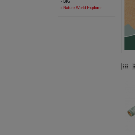
BIG
Nature World Explorer