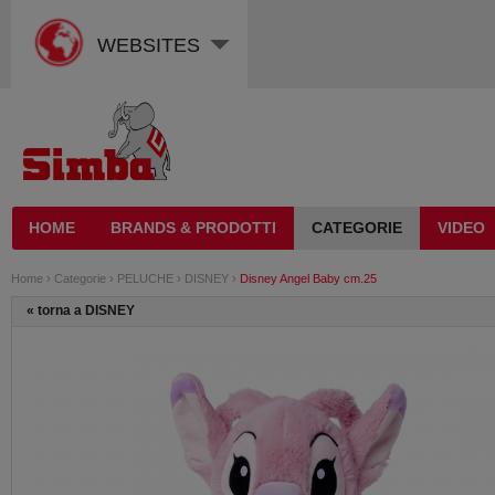
WEBSITES
HOME
BRANDS & PRODOTTI
CATEGORIE
VIDEO
Home
›
Categorie
›
PELUCHE
›
DISNEY
›
Disney Angel Baby cm.25
«
torna a DISNEY