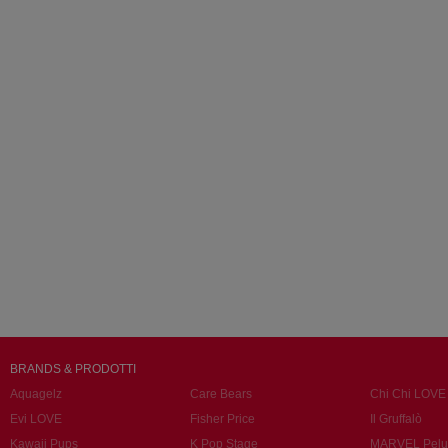
BRANDS & PRODOTTI
Aquagelz
Care Bears
Chi Chi LOVE
Evi LOVE
Fisher Price
Il Gruffalò
Kawaii Pups
K Pop Stage
MARVEL Pelu