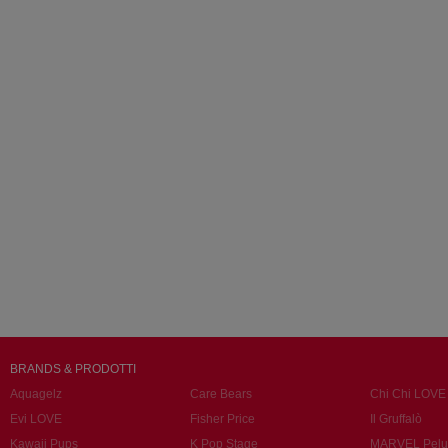
BRANDS & PRODOTTI
Aquagelz
Care Bears
Chi Chi LOVE
Evi LOVE
Fisher Price
Il Gruffalò
Kawaii Pups
K Pop Stage
MARVEL Pelu