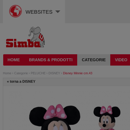
WEBSITES
HOME
BRANDS & PRODOTTI
CATEGORIE
VIDEO
Home
›
Categorie
›
PELUCHE
›
DISNEY
›
Disney Minnie cm.43
«
torna a DISNEY