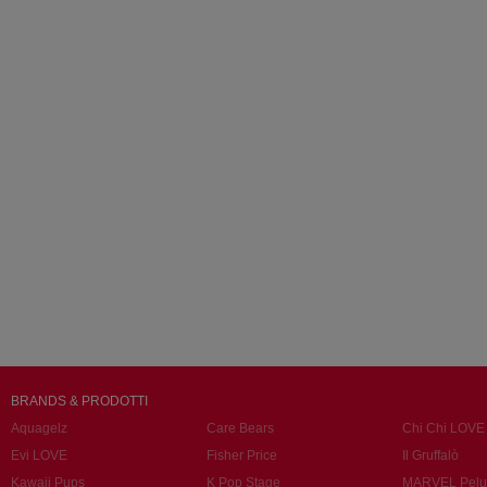
BRANDS & PRODOTTI
Aquagelz
Care Bears
Chi Chi LOVE
Evi LOVE
Fisher Price
Il Gruffalò
Kawaii Pups
K Pop Stage
MARVEL Pelu