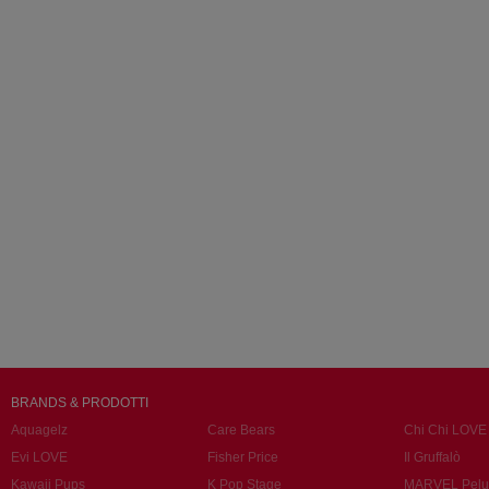
BRANDS & PRODOTTI
Aquagelz
Care Bears
Chi Chi LOVE
Evi LOVE
Fisher Price
Il Gruffalò
Kawaii Pups
K Pop Stage
MARVEL Pelu