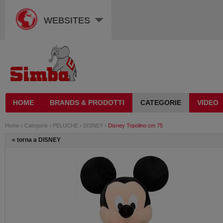
WEBSITES
HOME
BRANDS & PRODOTTI
CATEGORIE
VIDEO
Home
›
Categorie
›
PELUCHE
›
DISNEY
›
Disney Topolino cm 75
«
torna a DISNEY