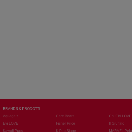
BRANDS & PRODOTTI
Aquagelz
Care Bears
Chi Chi LOVE
Evi LOVE
Fisher Price
Il Gruffalò
Kawaii Pups
K Pop Stage
MARVEL Pelu