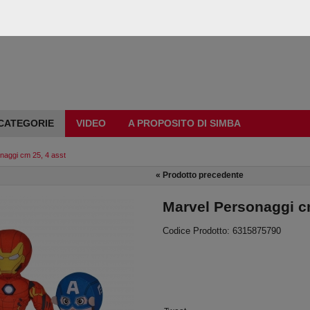
CATEGORIE
VIDEO
A PROPOSITO DI SIMBA
naggi cm 25, 4 asst
«
Prodotto precedente
Marvel Personaggi cm
Codice Prodotto: 6315875790