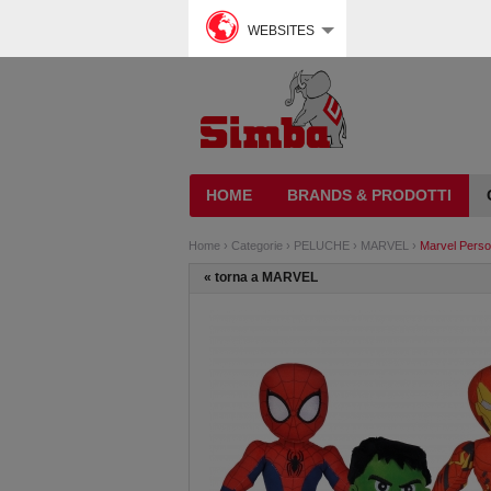
WEBSITES
HOME
BRANDS & PRODOTTI
Home
›
Categorie
›
PELUCHE
›
MARVEL
›
Marvel Perso
«
torna a MARVEL