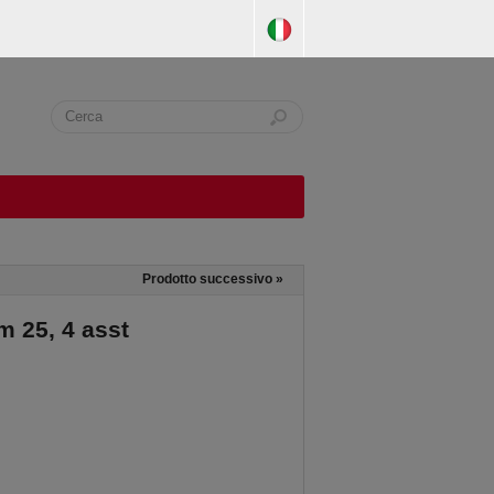
Prodotto successivo
»
 25, 4 asst