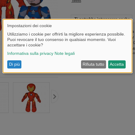
Tweet
Ti potrebbe interessare anche
Marvel Dogpool cm.25
Disney Ma
Young Gr